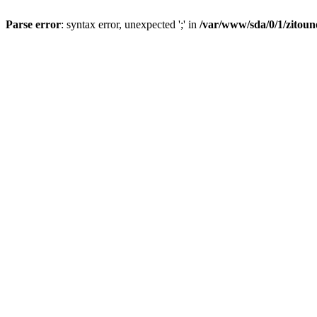
Parse error
: syntax error, unexpected ';' in
/var/www/sda/0/1/zitoune